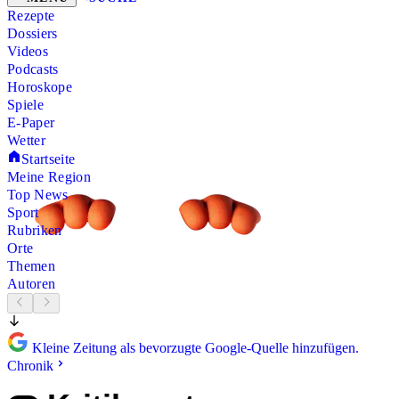
Rezepte
Dossiers
Videos
Podcasts
Horoskope
Spiele
E-Paper
Wetter
Startseite
Meine Region
Top News
Sport
Rubriken
Orte
Themen
Autoren
Kleine Zeitung als bevorzugte Google-Quelle hinzufügen.
Chronik