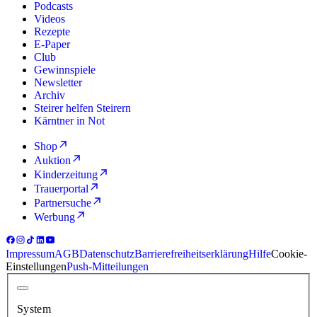
Podcasts
Videos
Rezepte
E-Paper
Club
Gewinnspiele
Newsletter
Archiv
Steirer helfen Steirern
Kärntner in Not
Shop
Auktion
Kinderzeitung
Trauerportal
Partnersuche
Werbung
Impressum
AGB
Datenschutz
Barrierefreiheitserklärung
Hilfe
Cookie-
Einstellungen
Push-Mitteilungen
System