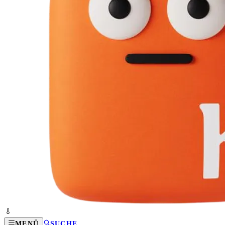
MENÜ
SUCHE