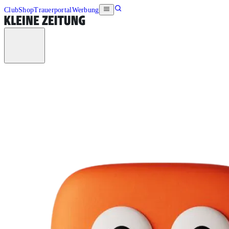
Club
Shop
Trauerportal
Werbung