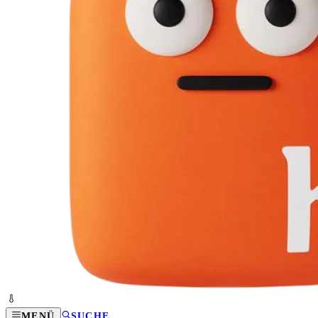
MENÜ
SUCHE