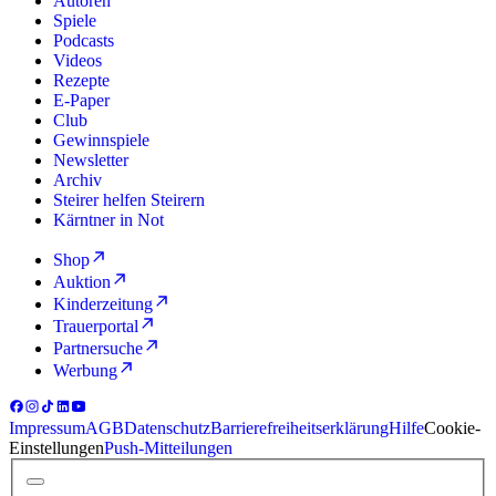
Autoren
Spiele
Podcasts
Videos
Rezepte
E-Paper
Club
Gewinnspiele
Newsletter
Archiv
Steirer helfen Steirern
Kärntner in Not
Shop
Auktion
Kinderzeitung
Trauerportal
Partnersuche
Werbung
Impressum
AGB
Datenschutz
Barrierefreiheitserklärung
Hilfe
Cookie-
Einstellungen
Push-Mitteilungen