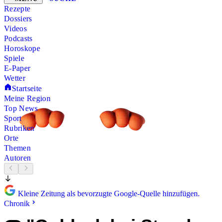
Rezepte
Dossiers
Videos
Podcasts
Horoskope
Spiele
E-Paper
Wetter
Startseite
Meine Region
Top News
Sport
Rubriken
Orte
Themen
Autoren
Kleine Zeitung als bevorzugte Google-Quelle hinzufügen.
Chronik