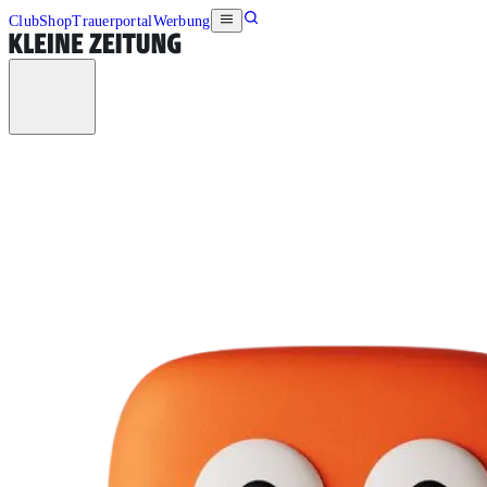
Club
Shop
Trauerportal
Werbung