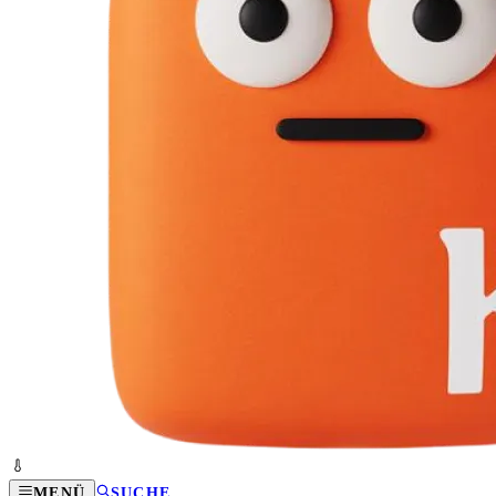
MENÜ
SUCHE