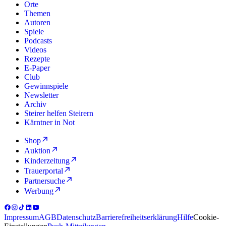
Orte
Themen
Autoren
Spiele
Podcasts
Videos
Rezepte
E-Paper
Club
Gewinnspiele
Newsletter
Archiv
Steirer helfen Steirern
Kärntner in Not
Shop
Auktion
Kinderzeitung
Trauerportal
Partnersuche
Werbung
Impressum
AGB
Datenschutz
Barrierefreiheitserklärung
Hilfe
Cookie-