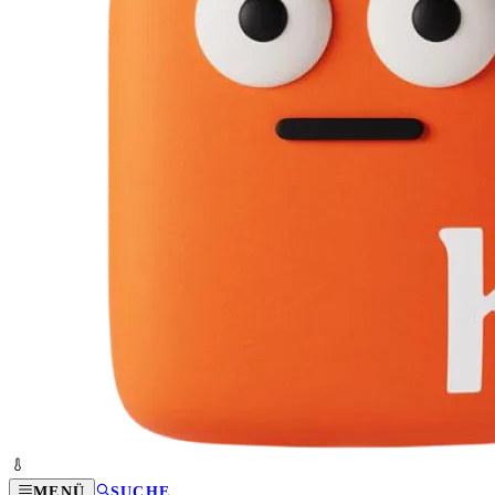
MENÜ
SUCHE