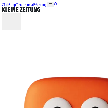
Club
Shop
Trauerportal
Werbung