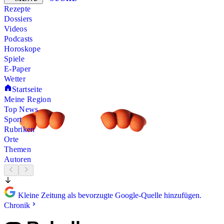
Rezepte
Dossiers
Videos
Podcasts
Horoskope
Spiele
E-Paper
Wetter
Startseite
Meine Region
Top News
Sport
Rubriken
Orte
Themen
Autoren
Kleine Zeitung als bevorzugte Google-Quelle hinzufügen.
Chronik