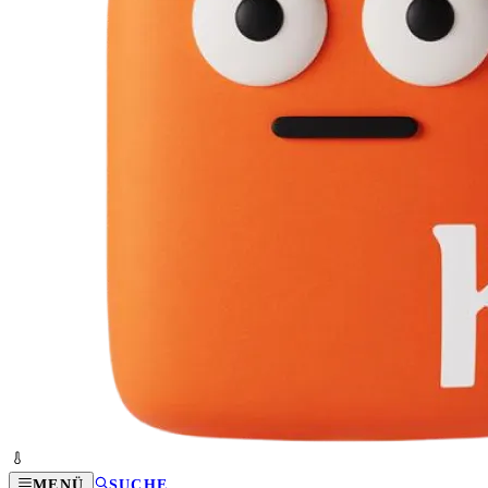
MENÜ
SUCHE