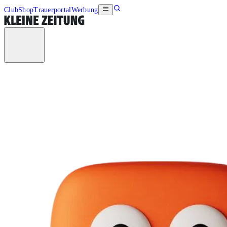
Club
Shop
Trauerportal
Werbung