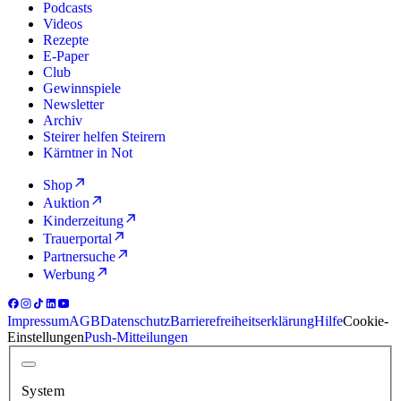
Podcasts
Videos
Rezepte
E-Paper
Club
Gewinnspiele
Newsletter
Archiv
Steirer helfen Steirern
Kärntner in Not
Shop
Auktion
Kinderzeitung
Trauerportal
Partnersuche
Werbung
Impressum
AGB
Datenschutz
Barrierefreiheitserklärung
Hilfe
Cookie-
Einstellungen
Push-Mitteilungen
System