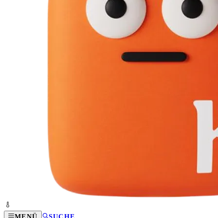
MENÜ
SUCHE