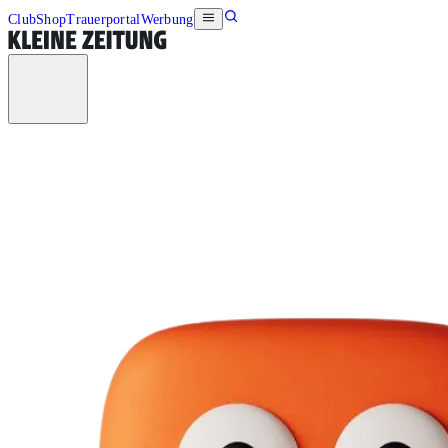
Club
Shop
Trauerportal
Werbung