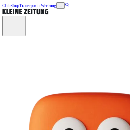
Club
Shop
Trauerportal
Werbung