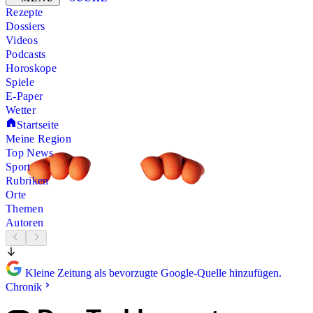
Rezepte
Dossiers
Videos
Podcasts
Horoskope
Spiele
E-Paper
Wetter
Startseite
Meine Region
Top News
Sport
Rubriken
Orte
Themen
Autoren
Kleine Zeitung als bevorzugte Google-Quelle hinzufügen.
Chronik