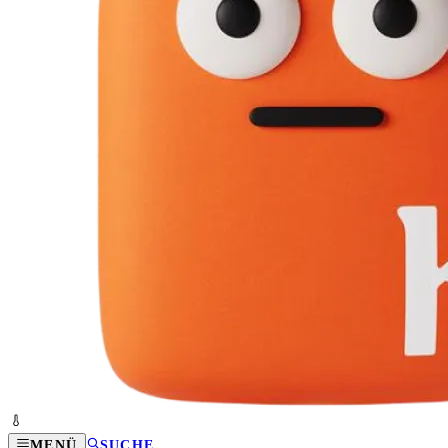
MENÜ
SUCHE