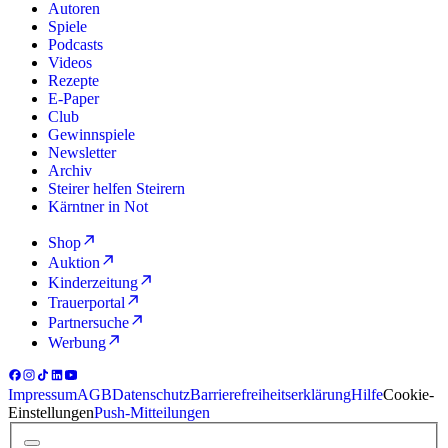
Autoren
Spiele
Podcasts
Videos
Rezepte
E-Paper
Club
Gewinnspiele
Newsletter
Archiv
Steirer helfen Steirern
Kärntner in Not
Shop
Auktion
Kinderzeitung
Trauerportal
Partnersuche
Werbung
Impressum
AGB
Datenschutz
Barrierefreiheitserklärung
Hilfe
Cookie-
Einstellungen
Push-Mitteilungen