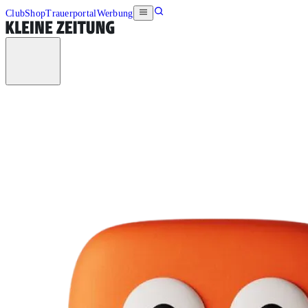
Club
Shop
Trauerportal
Werbung