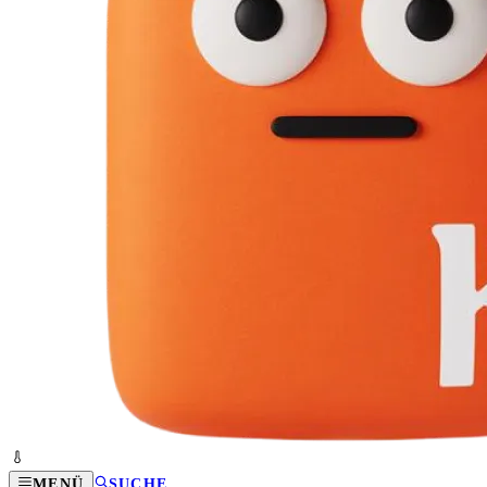
MENÜ
SUCHE