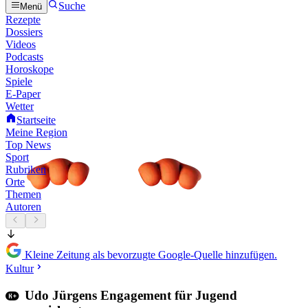
Suche
Menü
Rezepte
Dossiers
Videos
Podcasts
Horoskope
Spiele
E-Paper
Wetter
Startseite
Meine Region
Top News
Sport
Rubriken
Orte
Themen
Autoren
Kleine Zeitung als bevorzugte Google-Quelle hinzufügen.
Kultur
Udo Jürgens Engagement für Jugend