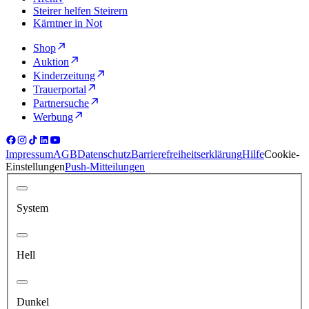
Steirer helfen Steirern
Kärntner in Not
Shop
Auktion
Kinderzeitung
Trauerportal
Partnersuche
Werbung
Impressum
AGB
Datenschutz
Barrierefreiheitserklärung
Hilfe
Cookie-
Einstellungen
Push-Mitteilungen
System
Hell
Dunkel