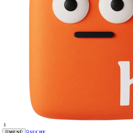
MENÜ
SUCHE