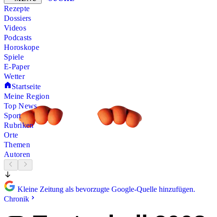
Rezepte
Dossiers
Videos
Podcasts
Horoskope
Spiele
E-Paper
Wetter
Startseite
Meine Region
Top News
Sport
Rubriken
Orte
Themen
Autoren
Kleine Zeitung als bevorzugte Google-Quelle hinzufügen.
Chronik