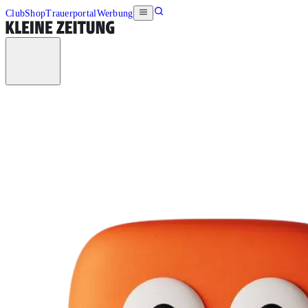
Club
Shop
Trauerportal
Werbung