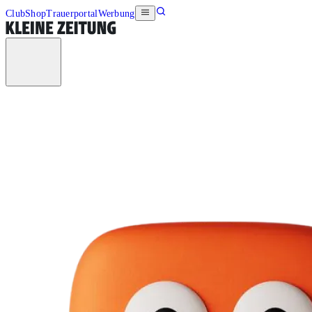
Club
Shop
Trauerportal
Werbung