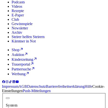
Podcasts
Videos
Rezepte
E-Paper
Club
Gewinnspiele
Newsletter
Archiv
Steirer helfen Steirern
Kärntner in Not
Shop
Auktion
Kinderzeitung
Trauerportal
Partnersuche
Werbung
Impressum
AGB
Datenschutz
Barrierefreiheitserklärung
Hilfe
Cookie-
Einstellungen
Push-Mitteilungen
System