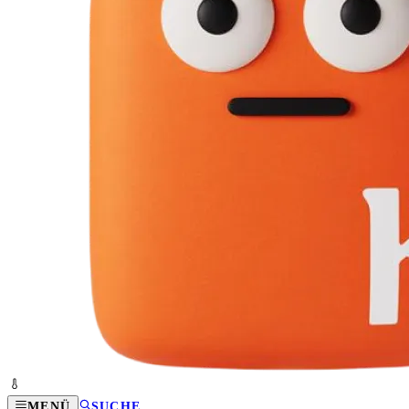
MENÜ
SUCHE