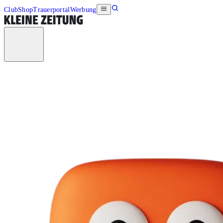
Club
Shop
Trauerportal
Werbung