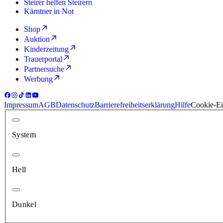
Steirer helfen Steirern
Kärntner in Not
Shop
Auktion
Kinderzeitung
Trauerportal
Partnersuche
Werbung
Impressum
AGB
Datenschutz
Barrierefreiheitserklärung
Hilfe
Cookie-Ei
System
Hell
Dunkel