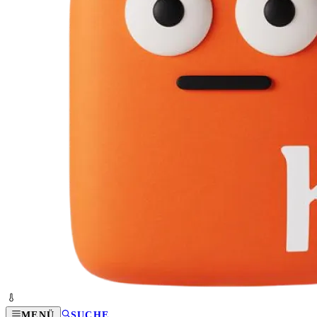
MENÜ
SUCHE