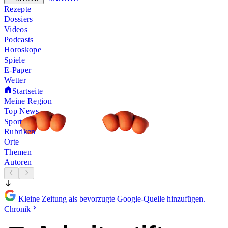
Rezepte
Dossiers
Videos
Podcasts
Horoskope
Spiele
E-Paper
Wetter
Startseite
Meine Region
Top News
Sport
Rubriken
Orte
Themen
Autoren
Kleine Zeitung als bevorzugte Google-Quelle hinzufügen.
Chronik