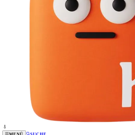
MENÜ
SUCHE