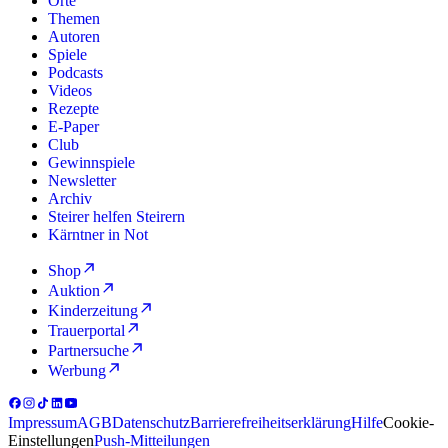
Orte
Themen
Autoren
Spiele
Podcasts
Videos
Rezepte
E-Paper
Club
Gewinnspiele
Newsletter
Archiv
Steirer helfen Steirern
Kärntner in Not
Shop
Auktion
Kinderzeitung
Trauerportal
Partnersuche
Werbung
Impressum
AGB
Datenschutz
Barrierefreiheitserklärung
Hilfe
Cookie-
Einstellungen
Push-Mitteilungen