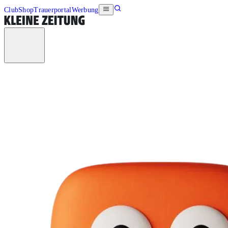
Club
Shop
Trauerportal
Werbung