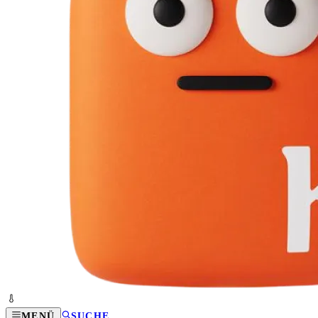
MENÜ
SUCHE