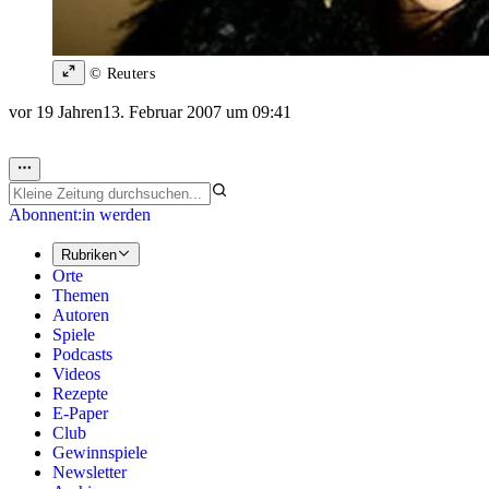
© Reuters
vor 19 Jahren
13. Februar 2007 um 09:41
Abonnent:in werden
Rubriken
Orte
Themen
Autoren
Spiele
Podcasts
Videos
Rezepte
E-Paper
Club
Gewinnspiele
Newsletter