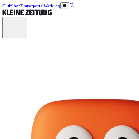
Club
Shop
Trauerportal
Werbung