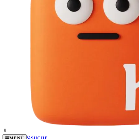
MENÜ
SUCHE