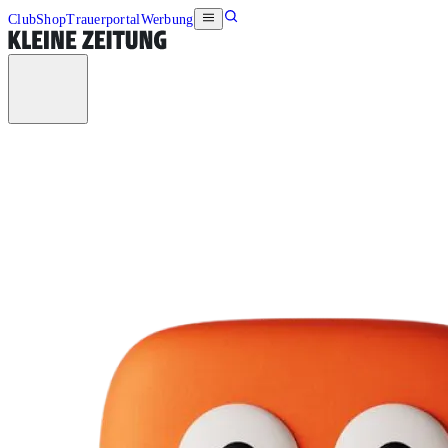
Club
Shop
Trauerportal
Werbung