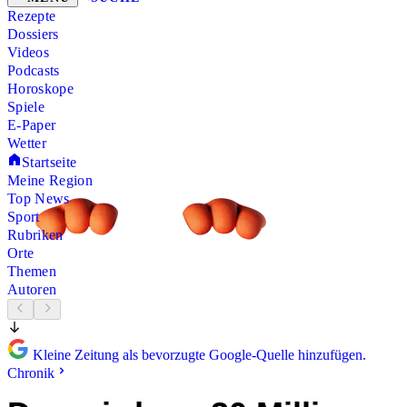
Rezepte
Dossiers
Videos
Podcasts
Horoskope
Spiele
E-Paper
Wetter
Startseite
Meine Region
Top News
Sport
Rubriken
Orte
Themen
Autoren
Kleine Zeitung als bevorzugte Google-Quelle hinzufügen.
Chronik