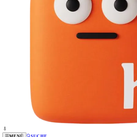
MENÜ
SUCHE