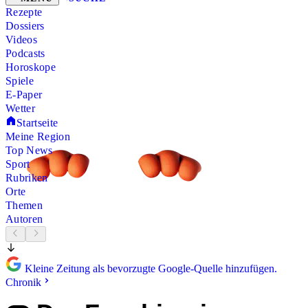
Rezepte
Dossiers
Videos
Podcasts
Horoskope
Spiele
E-Paper
Wetter
Startseite
Meine Region
Top News
Sport
Rubriken
Orte
Themen
Autoren
Kleine Zeitung als bevorzugte Google-Quelle hinzufügen.
Chronik