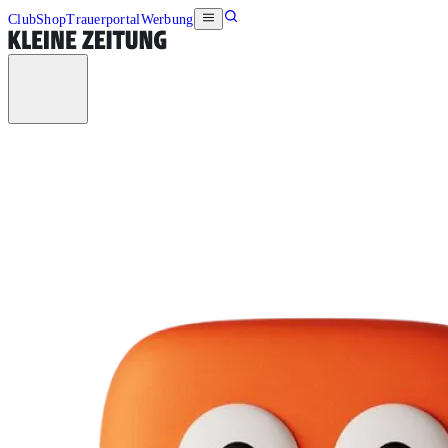
Club
Shop
Trauerportal
Werbung