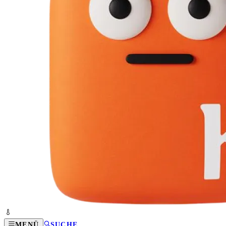
MENÜ
SUCHE