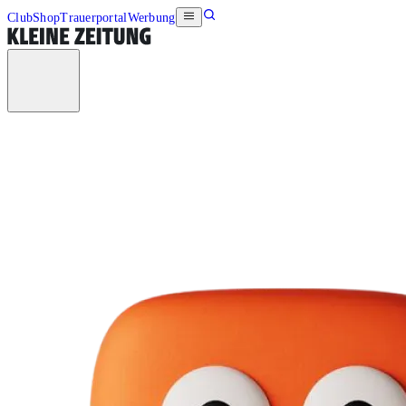
Club
Shop
Trauerportal
Werbung