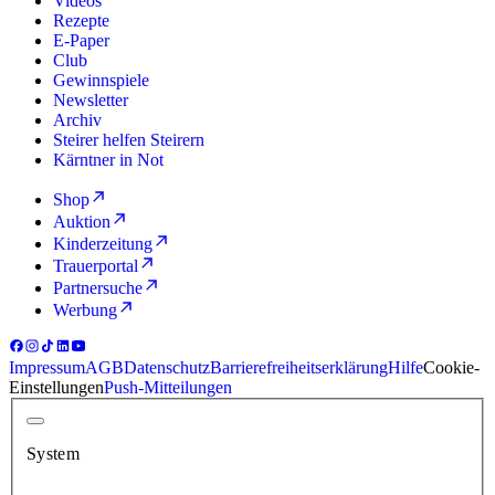
Videos
Rezepte
E-Paper
Club
Gewinnspiele
Newsletter
Archiv
Steirer helfen Steirern
Kärntner in Not
Shop
Auktion
Kinderzeitung
Trauerportal
Partnersuche
Werbung
Impressum
AGB
Datenschutz
Barrierefreiheitserklärung
Hilfe
Cookie-
Einstellungen
Push-Mitteilungen
System