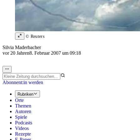
© Reuters
Silvia Maderbacher
vor 20 Jahren
8. Februar 2007 um 09:18
Abonnent:in werden
Rubriken
Orte
Themen
Autoren
Spiele
Podcasts
Videos
Rezepte
E-Paper