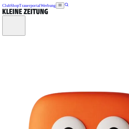
Club
Shop
Trauerportal
Werbung