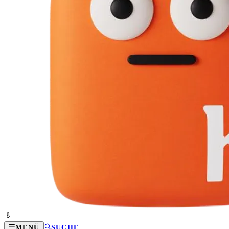
MENÜ
SUCHE