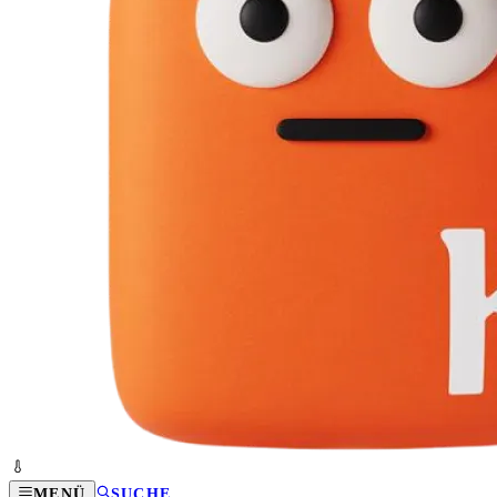
MENÜ
SUCHE