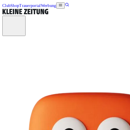
Club
Shop
Trauerportal
Werbung