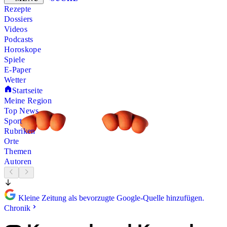
Rezepte
Dossiers
Videos
Podcasts
Horoskope
Spiele
E-Paper
Wetter
Startseite
Meine Region
Top News
Sport
Rubriken
Orte
Themen
Autoren
Kleine Zeitung als bevorzugte Google-Quelle hinzufügen.
Chronik