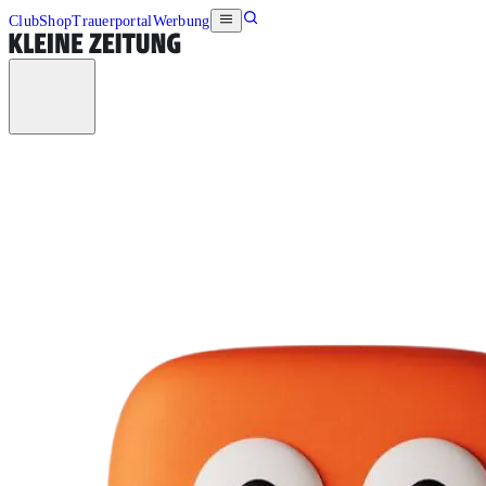
Club
Shop
Trauerportal
Werbung