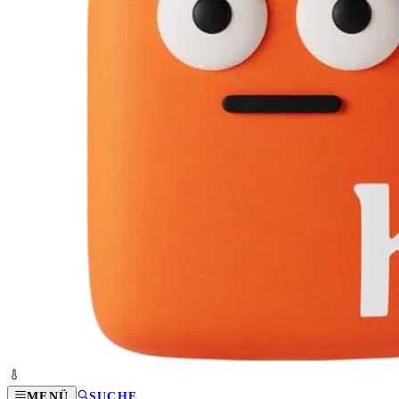
MENÜ
SUCHE