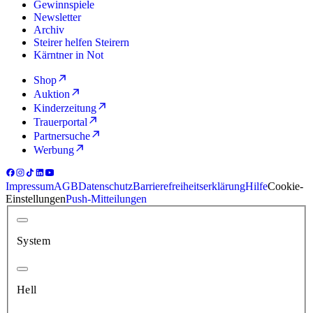
Gewinnspiele
Newsletter
Archiv
Steirer helfen Steirern
Kärntner in Not
Shop
Auktion
Kinderzeitung
Trauerportal
Partnersuche
Werbung
Impressum
AGB
Datenschutz
Barrierefreiheitserklärung
Hilfe
Cookie-
Einstellungen
Push-Mitteilungen
System
Hell