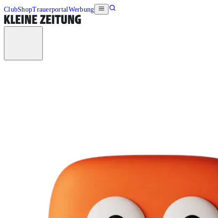
Club
Shop
Trauerportal
Werbung