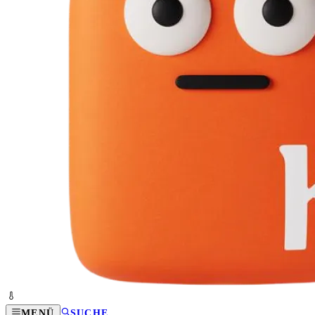
MENÜ
SUCHE