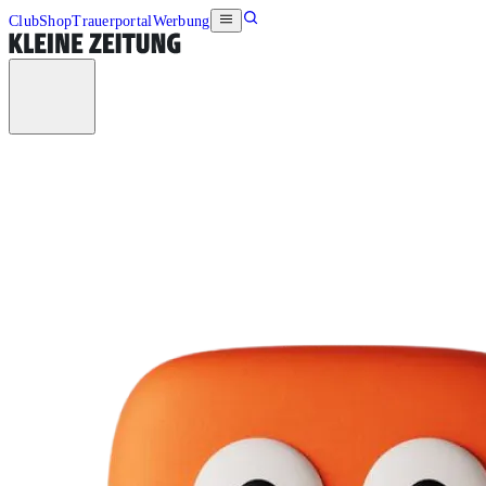
Club
Shop
Trauerportal
Werbung