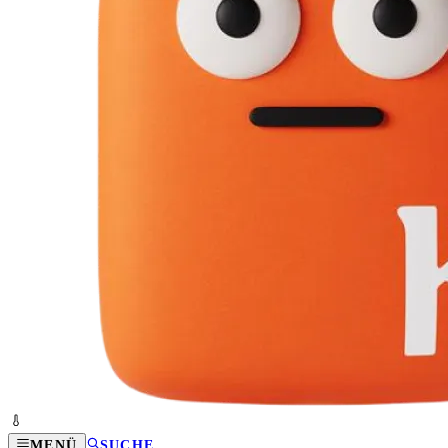
MENÜ
SUCHE