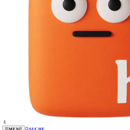
MENÜ
SUCHE