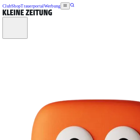
Club
Shop
Trauerportal
Werbung