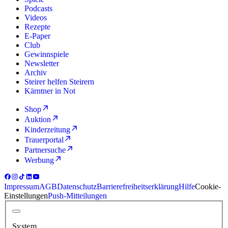
Podcasts
Videos
Rezepte
E-Paper
Club
Gewinnspiele
Newsletter
Archiv
Steirer helfen Steirern
Kärntner in Not
Shop
Auktion
Kinderzeitung
Trauerportal
Partnersuche
Werbung
Impressum
AGB
Datenschutz
Barrierefreiheitserklärung
Hilfe
Cookie-
Einstellungen
Push-Mitteilungen
System