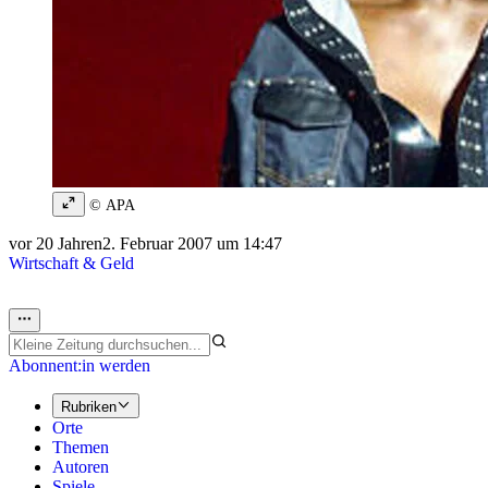
© APA
vor 20 Jahren
2. Februar 2007 um 14:47
Wirtschaft & Geld
Abonnent:in werden
Rubriken
Orte
Themen
Autoren
Spiele