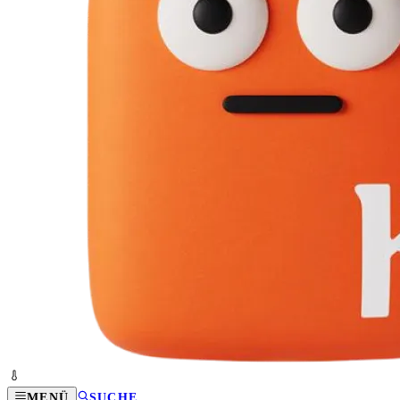
MENÜ
SUCHE