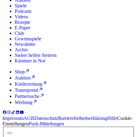
Autoren
Spiele
Podcasts
Videos
Rezepte
E-Paper
Club
Gewinnspiele
Newsletter
Archiv
Steirer helfen Steirern
Kärntner in Not
Shop
Auktion
Kinderzeitung
Trauerportal
Partnersuche
Werbung
Impressum
AGB
Datenschutz
Barrierefreiheitserklärung
Hilfe
Cookie-
Einstellungen
Push-Mitteilungen