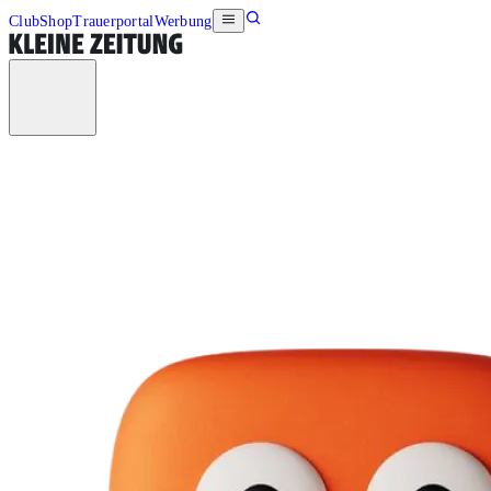
Club
Shop
Trauerportal
Werbung