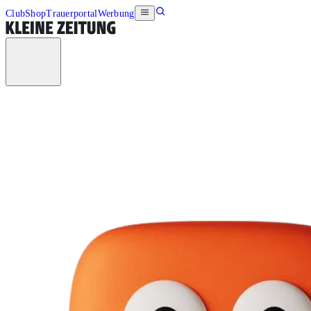
Club
Shop
Trauerportal
Werbung