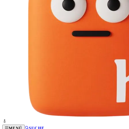
MENÜ
SUCHE