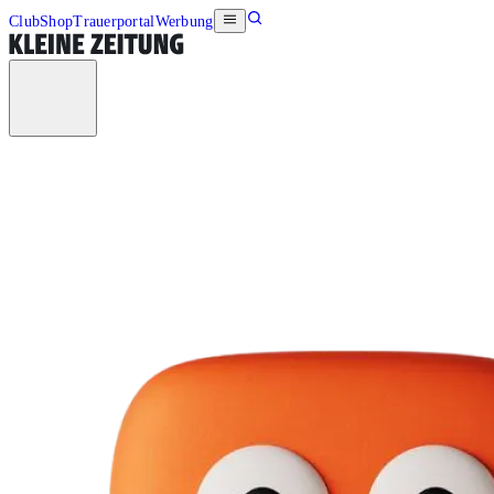
Club
Shop
Trauerportal
Werbung