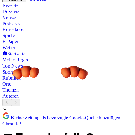
Rezepte
Dossiers
Videos
Podcasts
Horoskope
Spiele
E-Paper
Wetter
Startseite
Meine Region
Top News
Sport
Rubriken
Orte
Themen
Autoren
Kleine Zeitung als bevorzugte Google-Quelle hinzufügen.
Chronik