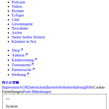
Podcasts
Videos
Rezepte
E-Paper
Club
Gewinnspiele
Newsletter
Archiv
Steirer helfen Steirern
Kärntner in Not
Shop
Auktion
Kinderzeitung
Trauerportal
Partnersuche
Werbung
Impressum
AGB
Datenschutz
Barrierefreiheitserklärung
Hilfe
Cookie-
Einstellungen
Push-Mitteilungen
System