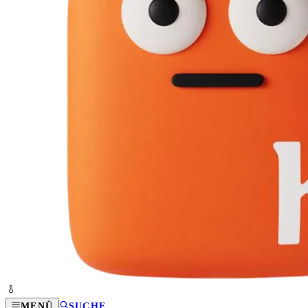
MENÜ
SUCHE