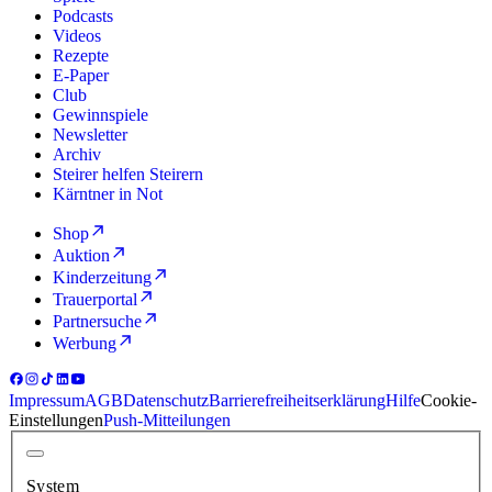
Podcasts
Videos
Rezepte
E-Paper
Club
Gewinnspiele
Newsletter
Archiv
Steirer helfen Steirern
Kärntner in Not
Shop
Auktion
Kinderzeitung
Trauerportal
Partnersuche
Werbung
Impressum
AGB
Datenschutz
Barrierefreiheitserklärung
Hilfe
Cookie-
Einstellungen
Push-Mitteilungen
System