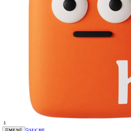
MENÜ
SUCHE