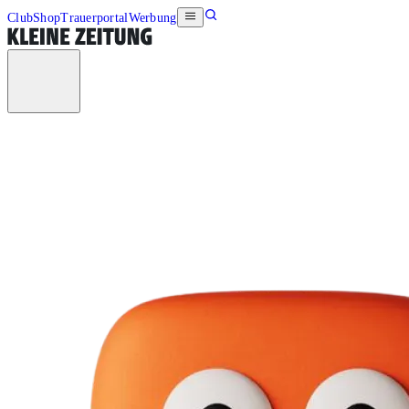
Club
Shop
Trauerportal
Werbung