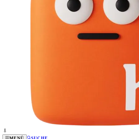
MENÜ
SUCHE