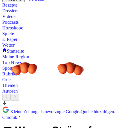
Rezepte
Dossiers
Videos
Podcasts
Horoskope
Spiele
E-Paper
Wetter
Startseite
Meine Region
Top News
Sport
Rubriken
Orte
Themen
Autoren
Kleine Zeitung als bevorzugte Google-Quelle hinzufügen.
Chronik