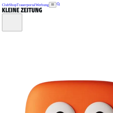
Club
Shop
Trauerportal
Werbung