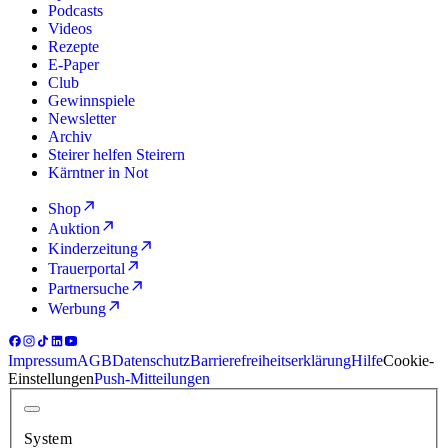
Podcasts
Videos
Rezepte
E-Paper
Club
Gewinnspiele
Newsletter
Archiv
Steirer helfen Steirern
Kärntner in Not
Shop
Auktion
Kinderzeitung
Trauerportal
Partnersuche
Werbung
Impressum
AGB
Datenschutz
Barrierefreiheitserklärung
Hilfe
Cookie-
Einstellungen
Push-Mitteilungen
System