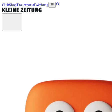
Club
Shop
Trauerportal
Werbung