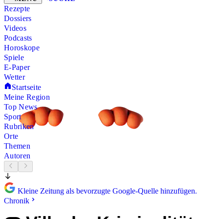
Rezepte
Dossiers
Videos
Podcasts
Horoskope
Spiele
E-Paper
Wetter
Startseite
Meine Region
Top News
Sport
Rubriken
Orte
Themen
Autoren
Kleine Zeitung als bevorzugte Google-Quelle hinzufügen.
Chronik