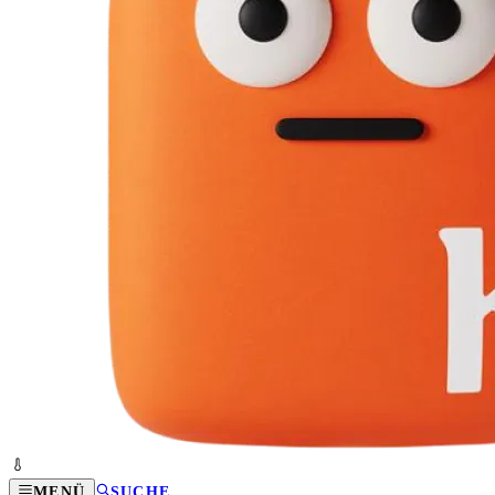
MENÜ
SUCHE