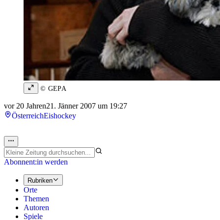
© GEPA
vor 20 Jahren
21. Jänner 2007 um 19:27
Österreich
Eishockey
Abonnent:in werden
Rubriken
Orte
Themen
Autoren
Spiele