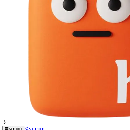
MENÜ
SUCHE