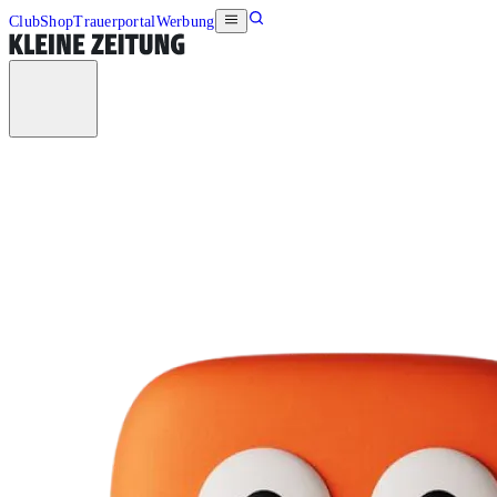
Club
Shop
Trauerportal
Werbung