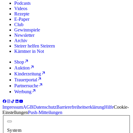
Podcasts
Videos
Rezepte
E-Paper
Club
Gewinnspiele
Newsletter
Archiv
Steirer helfen Steirern
Kärntner in Not
Shop
Auktion
Kinderzeitung
Trauerportal
Partnersuche
Werbung
Impressum
AGB
Datenschutz
Barrierefreiheitserklärung
Hilfe
Cookie-
Einstellungen
Push-Mitteilungen
System