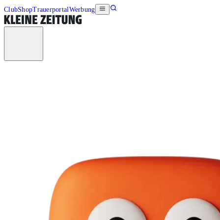
Club
Shop
Trauerportal
Werbung