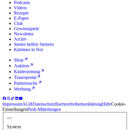
Podcasts
Videos
Rezepte
E-Paper
Club
Gewinnspiele
Newsletter
Archiv
Steirer helfen Steirern
Kärntner in Not
Shop
Auktion
Kinderzeitung
Trauerportal
Partnersuche
Werbung
Impressum
AGB
Datenschutz
Barrierefreiheitserklärung
Hilfe
Cookie-
Einstellungen
Push-Mitteilungen
System