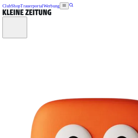
Club
Shop
Trauerportal
Werbung