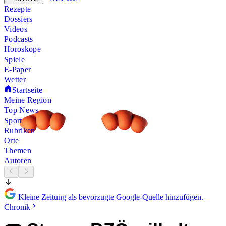
Rezepte
Dossiers
Videos
Podcasts
Horoskope
Spiele
E-Paper
Wetter
Startseite
Meine Region
Top News
Sport
Rubriken
Orte
Themen
Autoren
Kleine Zeitung als bevorzugte Google-Quelle hinzufügen.
Chronik