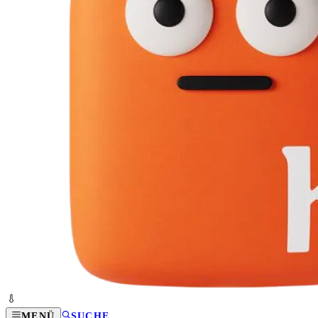
MENÜ
SUCHE