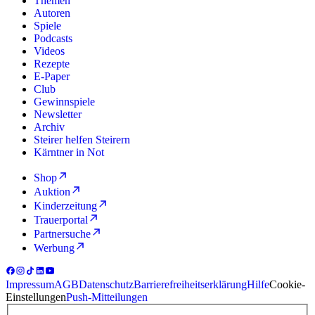
Themen
Autoren
Spiele
Podcasts
Videos
Rezepte
E-Paper
Club
Gewinnspiele
Newsletter
Archiv
Steirer helfen Steirern
Kärntner in Not
Shop
Auktion
Kinderzeitung
Trauerportal
Partnersuche
Werbung
Impressum
AGB
Datenschutz
Barrierefreiheitserklärung
Hilfe
Cookie-
Einstellungen
Push-Mitteilungen