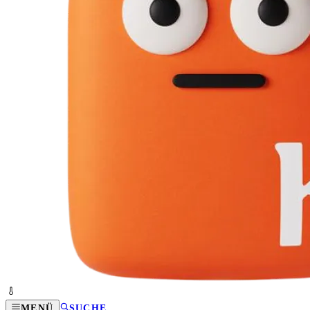
MENÜ
SUCHE