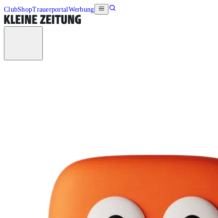
Club
Shop
Trauerportal
Werbung