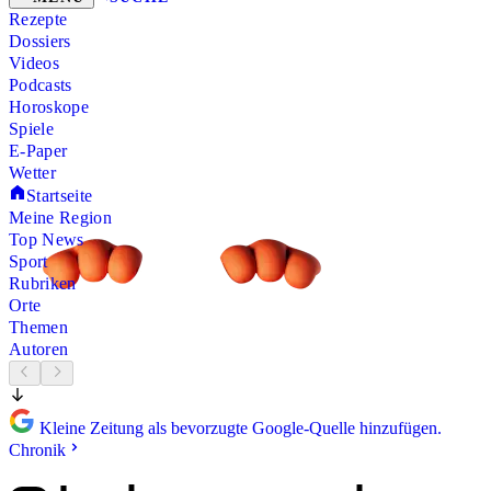
Rezepte
Dossiers
Videos
Podcasts
Horoskope
Spiele
E-Paper
Wetter
Startseite
Meine Region
Top News
Sport
Rubriken
Orte
Themen
Autoren
Kleine Zeitung als bevorzugte Google-Quelle hinzufügen.
Chronik