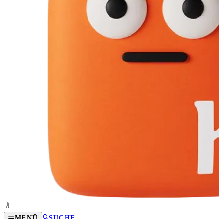
MENÜ
SUCHE