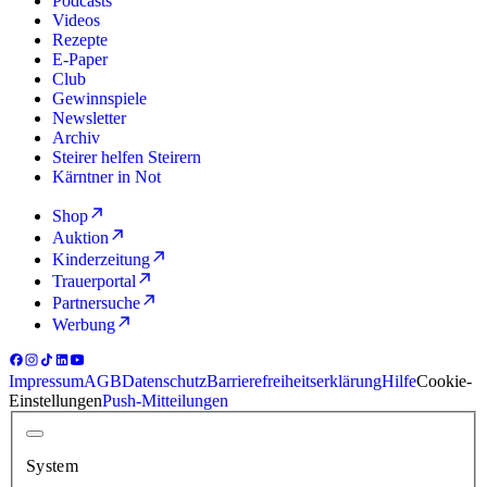
Podcasts
Videos
Rezepte
E-Paper
Club
Gewinnspiele
Newsletter
Archiv
Steirer helfen Steirern
Kärntner in Not
Shop
Auktion
Kinderzeitung
Trauerportal
Partnersuche
Werbung
Impressum
AGB
Datenschutz
Barrierefreiheitserklärung
Hilfe
Cookie-
Einstellungen
Push-Mitteilungen
System