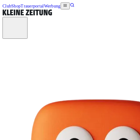
Club
Shop
Trauerportal
Werbung