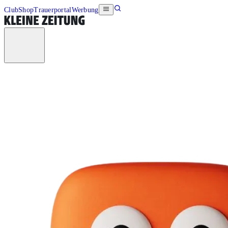
Club
Shop
Trauerportal
Werbung