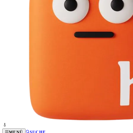
MENÜ
SUCHE