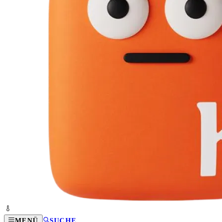
MENÜ
SUCHE