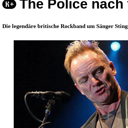
The Police nach
Die legendäre britische Rockband um Sänger Sting