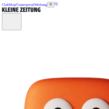
Club
Shop
Trauerportal
Werbung