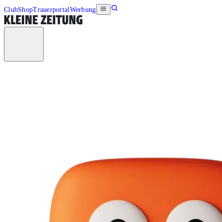
Club
Shop
Trauerportal
Werbung