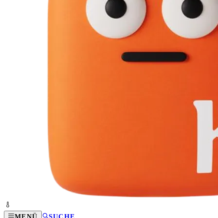
MENÜ
SUCHE