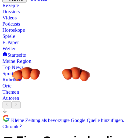
Rezepte
Dossiers
Videos
Podcasts
Horoskope
Spiele
E-Paper
Wetter
Startseite
Meine Region
Top News
Sport
Rubriken
Orte
Themen
Autoren
Kleine Zeitung als bevorzugte Google-Quelle hinzufügen.
Chronik