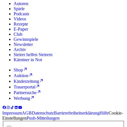
Autoren
Spiele
Podcasts
Videos
Rezepte
E-Paper
Club
Gewinnspiele
Newsletter
Archiv
Steirer helfen Steirern
Kärntner in Not
Shop
Auktion
Kinderzeitung
Trauerportal
Partnersuche
Werbung
Impressum
AGB
Datenschutz
Barrierefreiheitserklärung
Hilfe
Cookie-
Einstellungen
Push-Mitteilungen