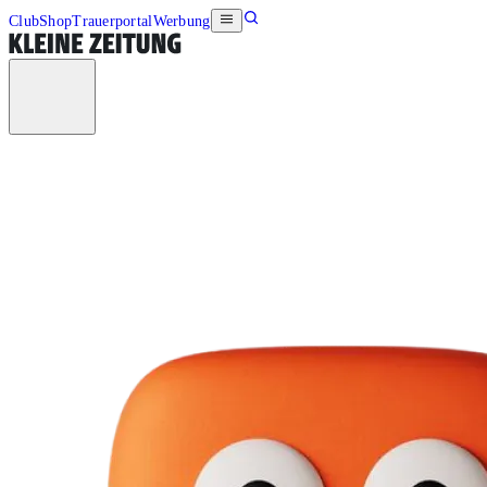
Club
Shop
Trauerportal
Werbung