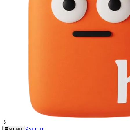
MENÜ
SUCHE