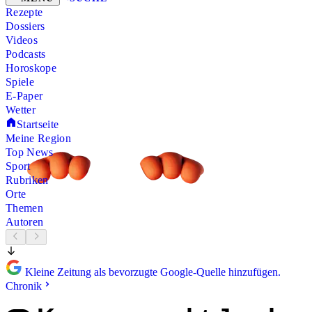
Rezepte
Dossiers
Videos
Podcasts
Horoskope
Spiele
E-Paper
Wetter
Startseite
Meine Region
Top News
Sport
Rubriken
Orte
Themen
Autoren
Kleine Zeitung als bevorzugte Google-Quelle hinzufügen.
Chronik