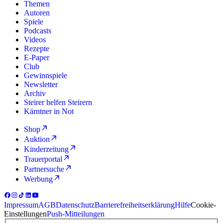
Themen
Autoren
Spiele
Podcasts
Videos
Rezepte
E-Paper
Club
Gewinnspiele
Newsletter
Archiv
Steirer helfen Steirern
Kärntner in Not
Shop
Auktion
Kinderzeitung
Trauerportal
Partnersuche
Werbung
Impressum
AGB
Datenschutz
Barrierefreiheitserklärung
Hilfe
Cookie-
Einstellungen
Push-Mitteilungen