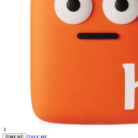
MENÜ
SUCHE