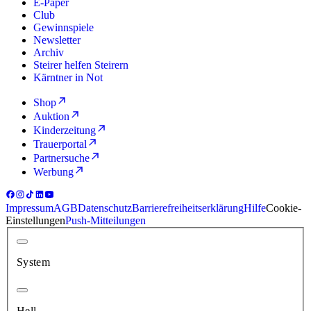
E-Paper
Club
Gewinnspiele
Newsletter
Archiv
Steirer helfen Steirern
Kärntner in Not
Shop
Auktion
Kinderzeitung
Trauerportal
Partnersuche
Werbung
Impressum
AGB
Datenschutz
Barrierefreiheitserklärung
Hilfe
Cookie-
Einstellungen
Push-Mitteilungen
System
Hell