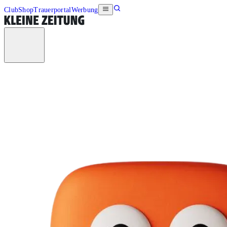
Club
Shop
Trauerportal
Werbung