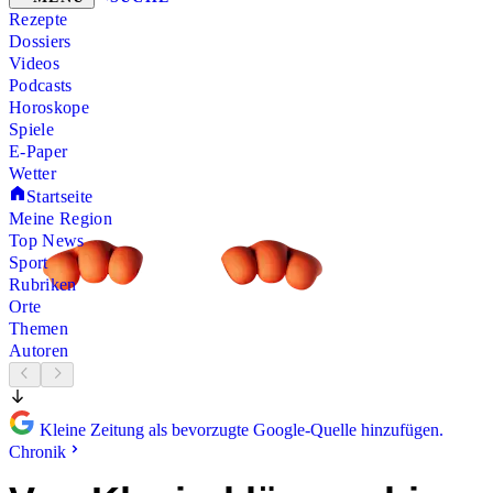
Rezepte
Dossiers
Videos
Podcasts
Horoskope
Spiele
E-Paper
Wetter
Startseite
Meine Region
Top News
Sport
Rubriken
Orte
Themen
Autoren
Kleine Zeitung als bevorzugte Google-Quelle hinzufügen.
Chronik