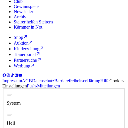
Club
Gewinnspiele
Newsletter
Archiv
Steirer helfen Steirern
Kärntner in Not
Shop
Auktion
Kinderzeitung
Trauerportal
Partnersuche
Werbung
Impressum
AGB
Datenschutz
Barrierefreiheitserklärung
Hilfe
Cookie-
Einstellungen
Push-Mitteilungen
System
Hell