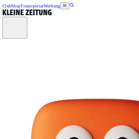
Club
Shop
Trauerportal
Werbung