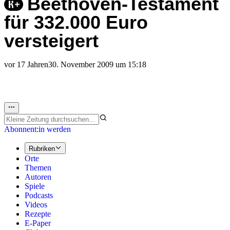
Beethoven-Testament
für 332.000 Euro
versteigert
vor 17 Jahren
30. November 2009 um 15:18
Abonnent:in werden
Rubriken
Orte
Themen
Autoren
Spiele
Podcasts
Videos
Rezepte
E-Paper