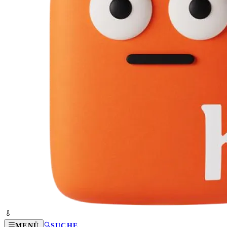
MENÜ
SUCHE