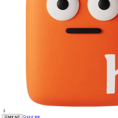
MENÜ
SUCHE