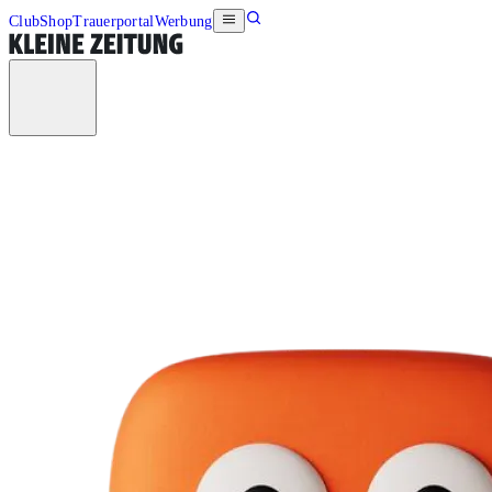
Club
Shop
Trauerportal
Werbung