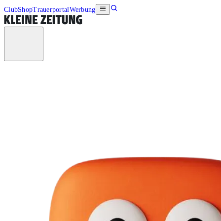
Club
Shop
Trauerportal
Werbung