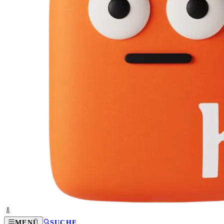
MENÜ
SUCHE