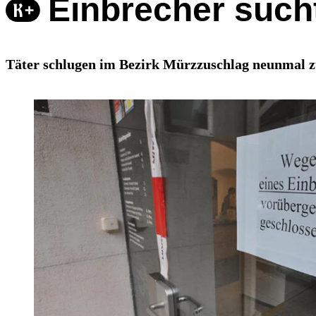
Einbrecher suc
Täter schlugen im Bezirk Mürzzuschlag neunmal z