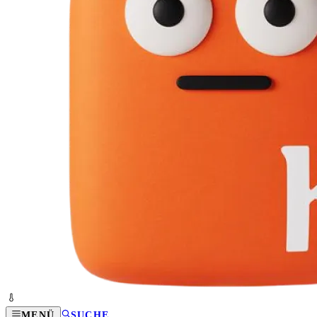
MENÜ
SUCHE