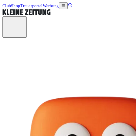
Club
Shop
Trauerportal
Werbung