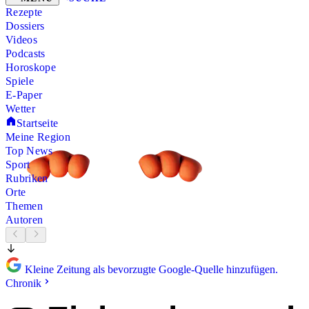
Rezepte
Dossiers
Videos
Podcasts
Horoskope
Spiele
E-Paper
Wetter
Startseite
Meine Region
Top News
Sport
Rubriken
Orte
Themen
Autoren
Kleine Zeitung als bevorzugte Google-Quelle hinzufügen.
Chronik