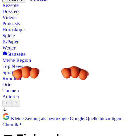
Rezepte
Dossiers
Videos
Podcasts
Horoskope
Spiele
E-Paper
Wetter
Startseite
Meine Region
Top News
Sport
Rubriken
Orte
Themen
Autoren
Kleine Zeitung als bevorzugte Google-Quelle hinzufügen.
Chronik