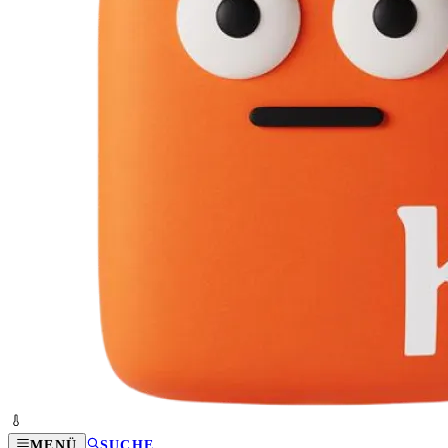
MENÜ
SUCHE