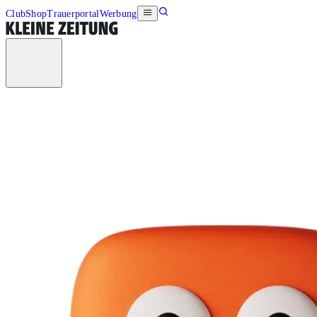
Club
Shop
Trauerportal
Werbung