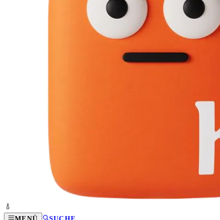
MENÜ
SUCHE