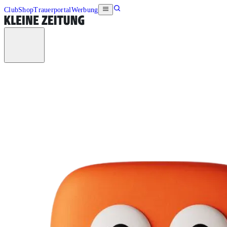
Club
Shop
Trauerportal
Werbung