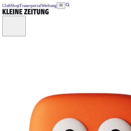
Club
Shop
Trauerportal
Werbung