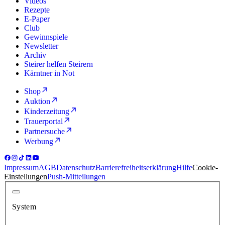
Videos
Rezepte
E-Paper
Club
Gewinnspiele
Newsletter
Archiv
Steirer helfen Steirern
Kärntner in Not
Shop
Auktion
Kinderzeitung
Trauerportal
Partnersuche
Werbung
Impressum
AGB
Datenschutz
Barrierefreiheitserklärung
Hilfe
Cookie-
Einstellungen
Push-Mitteilungen
System