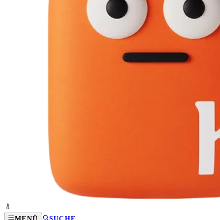
MENÜ
SUCHE