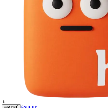
MENÜ
SUCHE