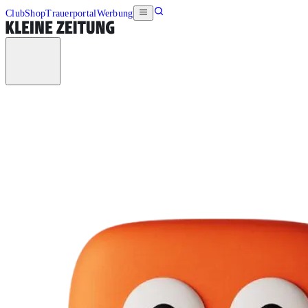
Club
Shop
Trauerportal
Werbung