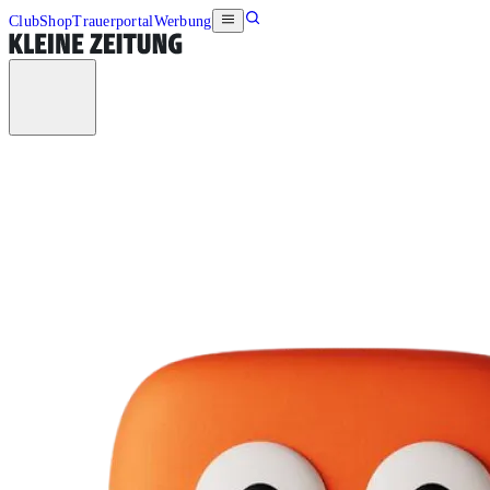
Club
Shop
Trauerportal
Werbung