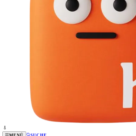
MENÜ
SUCHE