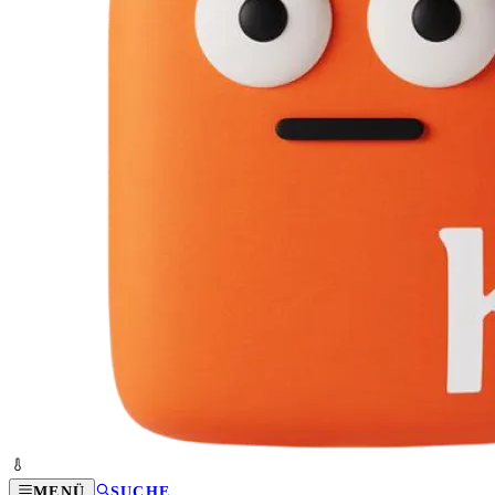
MENÜ
SUCHE