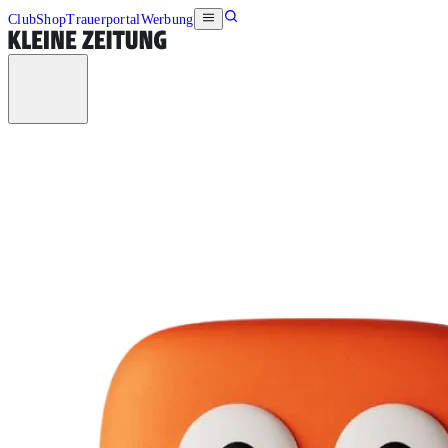
Club
Shop
Trauerportal
Werbung