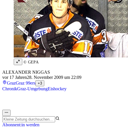
© GEPA
ALEXANDER NIGGAS
vor 17 Jahren
28. November 2009 um 22:09
Graz
Graz 99ers
+3
Chronik
Graz-Umgebung
Eishockey
Abonnent:in werden