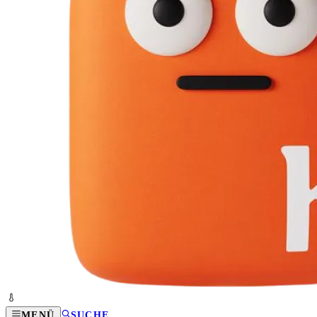
MENÜ
SUCHE