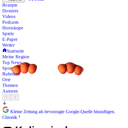
Rezepte
Dossiers
Videos
Podcasts
Horoskope
Spiele
E-Paper
Wetter
Startseite
Meine Region
Top News
Sport
Rubriken
Orte
Themen
Autoren
Kleine Zeitung als bevorzugte Google-Quelle hinzufügen.
Chronik