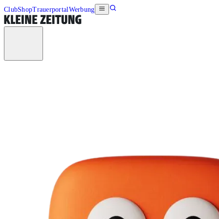
Club
Shop
Trauerportal
Werbung